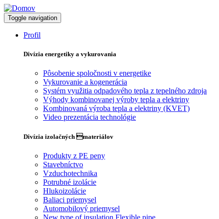
Toggle navigation
Profil
Divízia energetiky a vykurovania
Pôsobenie spoločnosti v energetike
Vykurovanie a kogenerácia
Systém využitia odpadového tepla z tepelného zdroja
Výhody kombinovanej výroby tepla a elektriny
Kombinovaná výroba tepla a elektriny (KVET)
Video prezentácia technológie
Divízia izolačných materiálov
Produkty z PE peny
Stavebníctvo
Vzduchotechnika
Potrubné izolácie
Hlukoizolácie
Baliaci priemysel
Automobilový priemysel
New type of insulation Flexible pipe