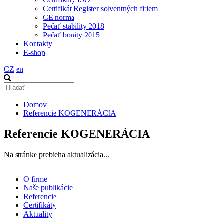
Certifikát Register solventných firiem
CE norma
Pečať stability 2018
Pečať bonity 2015
Kontakty
E-shop
CZ
en
Domov
Referencie KOGENERÁCIA
Referencie KOGENERÁCIA
Na stránke prebieha aktualizácia...
O firme
Naše publikácie
Referencie
Certifikáty
Aktuality