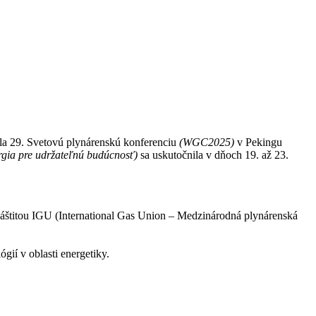
ala 29. Svetovú plynárenskú konferenciu
(WGC2025)
v Pekingu
rgia pre udržateľnú budúcnosť)
sa uskutočnila v dňoch 19. až 23.
 záštitou IGU (International Gas Union – Medzinárodná plynárenská
ií v oblasti energetiky.