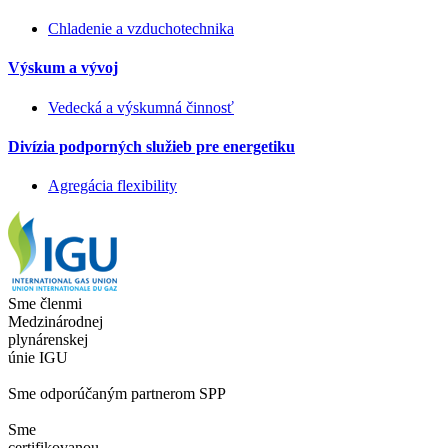
Chladenie a vzduchotechnika
Výskum a vývoj
Vedecká a výskumná činnosť
Divízia podporných služieb pre energetiku
Agregácia flexibility
Sme členmi
Medzinárodnej
plynárenskej
únie IGU
Sme odporúčaným partnerom SPP
Sme
certifikovanou