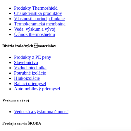
Produkty Thermoshield
Charakteristika produktov
Vlastnosti a princíp funkcie
Termokeramická membrána
Veda, výskum a vývoj
Účinok thermoshieldu
Divízia izolačných materiálov
Produkty z PE peny
Stavebníctvo
Vzduchotechnika
Potrubné izolácie
Hlukoizolácie
Baliaci priemysel
Automobilový priemysel
Výskum a vývoj
Vedecká a výskumná činnosť
Predaj a servis ŠKODA