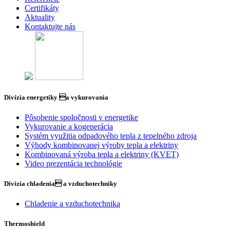
Certifikáty
Aktuality
Kontaktujte nás
Divízia energetiky a vykurovania
Pôsobenie spoločnosti v energetike
Vykurovanie a kogenerácia
Systém využitia odpadového tepla z tepelného zdroja
Výhody kombinovanej výroby tepla a elektriny
Kombinovaná výroba tepla a elektriny (KVET)
Video prezentácia technológie
Divízia chladenia a vzduchotechniky
Chladenie a vzduchotechnika
Thermoshield