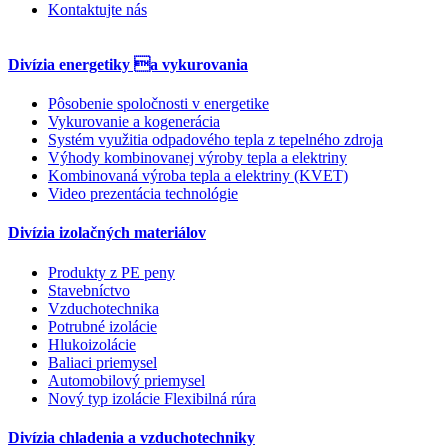
Kontaktujte nás
Divízia energetiky a vykurovania
Pôsobenie spoločnosti v energetike
Vykurovanie a kogenerácia
Systém využitia odpadového tepla z tepelného zdroja
Výhody kombinovanej výroby tepla a elektriny
Kombinovaná výroba tepla a elektriny (KVET)
Video prezentácia technológie
Divízia izolačných materiálov
Produkty z PE peny
Stavebníctvo
Vzduchotechnika
Potrubné izolácie
Hlukoizolácie
Baliaci priemysel
Automobilový priemysel
Nový typ izolácie Flexibilná rúra
Divízia chladenia a vzduchotechniky