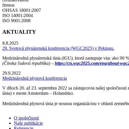
firmou
OHSAS 18001:2007
ISO 14001:2004
ISO 9001:2008
AKTUALITY
8.8.2025
29. Svetová plynárenská konferencia (WGC2025) v Pekingu.
Medzinárodná plynárenská únia
(lGU)
, ktorá zastupuje viac ako 90
(Čínska ľudová republika) –
https://cn.wgc2025.com/eng/about-wgc
29.9.2022
Medzinárodná plynová konferencia
V dňoch 20. až 23. septembra 2022 sa zástupcovia našej spoločnosti 
únia) v meste Amsterdam – Holandsko.
Medzinárodná plynová únia je nosnou organizáciou v oblasti zemného
O spoločnosti
Naše publikácie
Referencie