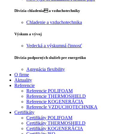
Divízia chladenia a vzduchotechniky
Chladenie a vzduchotechnika
Výskum a vývoj
Vedecká a výskumná činnosť
Divízia podporných služieb pre energetiku
Agregácia flexibility
O firme
Aktuality
Referencie
Referencie POLIFOAM
Referencie THERMOSHIELD
Referencie KOGENERÁCIA
ReferencIe VZDUCHOTECHNIKA
Certifikáty
Certifikáty POLIFOAM
Certifikáty THERMOSHIELD
Certifikáty KOGENERÁCIA
Certifikáty ISO