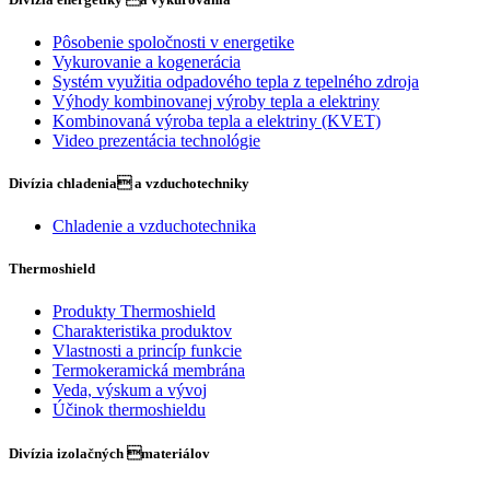
Pôsobenie spoločnosti v energetike
Vykurovanie a kogenerácia
Systém využitia odpadového tepla z tepelného zdroja
Výhody kombinovanej výroby tepla a elektriny
Kombinovaná výroba tepla a elektriny (KVET)
Video prezentácia technológie
Divízia chladenia a vzduchotechniky
Chladenie a vzduchotechnika
Thermoshield
Produkty Thermoshield
Charakteristika produktov
Vlastnosti a princíp funkcie
Termokeramická membrána
Veda, výskum a vývoj
Účinok thermoshieldu
Divízia izolačných materiálov