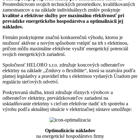
Prostredníctvom svojich technických prostriedkov, kvalifikovaných
zamestnancov a na základe individuálnych zmlúv poskytuje
kvalitné a efektívne služby pre maximálnu efektívnosť pri
prevádzke energetického hospodárstva a optimalizácii jej
nákladov.
Firmám poskytujeme značnú konkurenčnú výhodu, ktorou je
možnosť aktívne a novým spôsobom vstúpiť na trh s elektrinou,
pričom môžu maximálne efektívne využiť energetický potenciál
svojich energetických zariadení.
Spoločnosť HELORO s.r.o. združuje koncových odberateľov
elektriny na základe „Zmluvy o flexibilite“, ktorá sa uzatvára podľa
platnej legislatívy a pravidiel trhu s elektrinou vydaných Úradom pre
reguláciu sieťových odvetví.
Poskytovaná služba, ktorá združuje rôznych výrobcov a
odberateľov elektriny, prevádzkovateľov zariadení na
uskladňovanie elektriny s cieľom efektívne riadiť ich spotrebu a
výrobu podľa aktuálnej situácie v elektrizačnej sústave umožňuje:
Optimalizáciu nákladov
na energetické hospodárstvo firmy