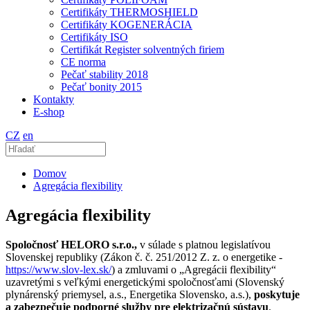
Certifikáty THERMOSHIELD
Certifikáty KOGENERÁCIA
Certifikáty ISO
Certifikát Register solventných firiem
CE norma
Pečať stability 2018
Pečať bonity 2015
Kontakty
E-shop
CZ
en
Domov
Agregácia flexibility
Agregácia flexibility
Spoločnosť HELORO s.r.o.,
v súlade s platnou legislatívou
Slovenskej republiky (Zákon č. č. 251/2012 Z. z. o energetike -
https://www.slov-lex.sk/
) a zmluvami o „Agregácii flexibility“
uzavretými s veľkými energetickými spoločnosťami (Slovenský
plynárenský priemysel, a.s., Energetika Slovensko, a.s.),
poskytuje
a zabezpečuje podporné služby pre elektrizačnú sústavu
.