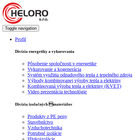
Toggle navigation
Profil
Divízia energetiky a vykurovania
Pôsobenie spoločnosti v energetike
Vykurovanie a kogenerácia
Systém využitia odpadového tepla z tepelného zdroja
Výhody kombinovanej výroby tepla a elektriny
Kombinovaná výroba tepla a elektriny (KVET)
Video prezentácia technológie
Divízia izolačných materiálov
Produkty z PE peny
Stavebníctvo
Vzduchotechnika
Potrubné izolácie
Hlukoizolácie