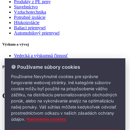
Produkty z PE peny
Stavebníctvo
Vzduchotechnika
Potrubné izolácie
Hlukoizolácie
Baliaci priemysel
Automobilový priemysel
Výskum a vývoj
Vedecká a výskumná činnosť
🍪 Používame súbory cookies
Predaj a servis ŠKODA
Používame Nevyhnutné cookies pre správne
Autosalón Komárno
fungovanie webovej stránky. Iné kategórie súborov
Nové vozidlá skladom
cookie môžu byť použité na prispôsobenie vášho
Copyright links
zážitku, na distribúciu personalizovaných obchodných
ponúk, alebo na vykonávanie analýz na optimalizáciu
našej ponuky. Váš súhlas môžete kedykoľvek odvolať
Úvodná stránka
prostredníctvom odkazu v našich zásadách ochrany
Ochr. osobných údajov
Mapa stránky
údajov.
Nastavenia cookies
Kontakty