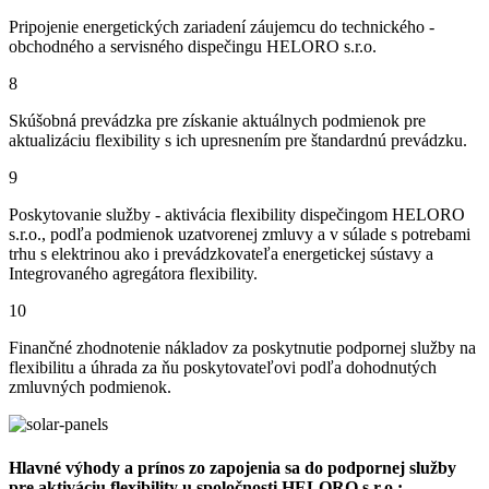
Pripojenie energetických zariadení záujemcu do technického -
obchodného a servisného dispečingu HELORO s.r.o.
8
Skúšobná prevádzka pre získanie aktuálnych podmienok pre
aktualizáciu flexibility s ich upresnením pre štandardnú prevádzku.
9
Poskytovanie služby - aktivácia flexibility dispečingom HELORO
s.r.o., podľa podmienok uzatvorenej zmluvy a v súlade s potrebami
trhu s elektrinou ako i prevádzkovateľa energetickej sústavy a
Integrovaného agregátora flexibility.
10
Finančné zhodnotenie nákladov za poskytnutie podpornej služby na
flexibilitu a úhrada za ňu poskytovateľovi podľa dohodnutých
zmluvných podmienok.
Hlavné výhody a prínos zo zapojenia sa do podpornej služby
pre aktiváciu flexibility u spoločnosti HELORO s.r.o.: