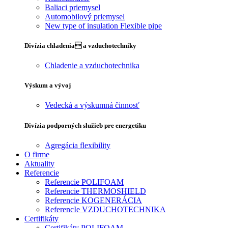
Baliaci priemysel
Automobilový priemysel
New type of insulation Flexible pipe
Divízia chladenia a vzduchotechniky
Chladenie a vzduchotechnika
Výskum a vývoj
Vedecká a výskumná činnosť
Divízia podporných služieb pre energetiku
Agregácia flexibility
O firme
Aktuality
Referencie
Referencie POLIFOAM
Referencie THERMOSHIELD
Referencie KOGENERÁCIA
ReferencIe VZDUCHOTECHNIKA
Certifikáty
Certifikáty POLIFOAM