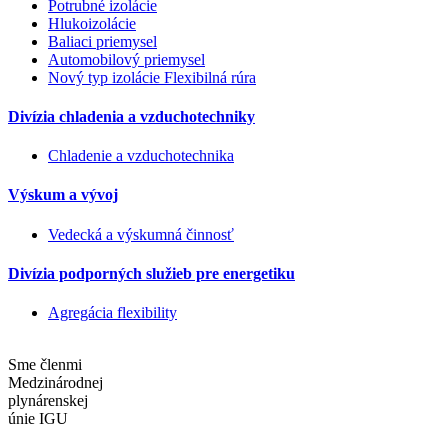
Potrubné izolácie
Hlukoizolácie
Baliaci priemysel
Automobilový priemysel
Nový typ izolácie Flexibilná rúra
Divízia chladenia a vzduchotechniky
Chladenie a vzduchotechnika
Výskum a vývoj
Vedecká a výskumná činnosť
Divízia podporných služieb pre energetiku
Agregácia flexibility
Sme členmi
Medzinárodnej
plynárenskej
únie IGU