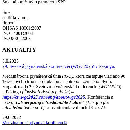
Sme odporúčaným partnerom SPP
Sme
certifikovanou
firmou
OHSAS 18001:2007
ISO 14001:2004
ISO 9001:2008
AKTUALITY
8.8.2025
29. Svetová plynárenská konferencia (WGC2025) v Pekingu.
Medzinárodná plynárenská únia
(lGU)
, ktorá zastupuje viac ako 90
% svetového trhu s produkciou a spotrebou zemného plynu,
zorganizovala 29. Svetovú plynárenskú konferenciu
(WGC2025)
v Pekingu
(Čínska ľudová republika) –
https://cn.wgc2025.com/eng/about-wgc2025
. Konferencia s
názvom
„Energising a Sustainable Future“
(Energia pre
udržateľnú budúcnosť)
sa uskutočnila v dňoch 19. až 23.
29.9.2022
Medzinárodná plynová konferencia