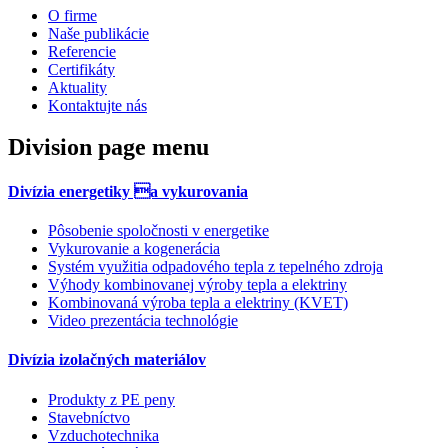
O firme
Naše publikácie
Referencie
Certifikáty
Aktuality
Kontaktujte nás
Division page menu
Divízia energetiky a vykurovania
Pôsobenie spoločnosti v energetike
Vykurovanie a kogenerácia
Systém využitia odpadového tepla z tepelného zdroja
Výhody kombinovanej výroby tepla a elektriny
Kombinovaná výroba tepla a elektriny (KVET)
Video prezentácia technológie
Divízia izolačných materiálov
Produkty z PE peny
Stavebníctvo
Vzduchotechnika