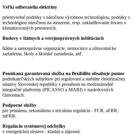
Veľkí odberatelia elektriny
priemyselné podniky s náročnou výrobnou technológiou, podniky s
technológiou náročnou na mrazenie, resp. uskladňovanie tovaru v
klimatizovaných priestoroch.
Budovy v štátnych a verejnoprávnych inštitúciách
štátne a samosprávne organizácie, nemocnice a zdravotnícke
zariadenia, školy a školské zariadenia, atď.
Ponúkaná garantovaná služba na flexibilitu obsahuje pomoc
podnikateľských subjektov pri regulovaní a stabilite elektrizačnej
sústavy Slovenskej republiky s presahom na medzinárodné
integračné platformy (PICASSO a MARI) v nasledovných
činnostiach:
Podporné služby
pre primárnu, sekundárnu a terciárnu reguláciu - FCR, aFRR,
mFRR.
Reguláciu systémovej odchýlky
v energetickej sústave - kladná a záporná.