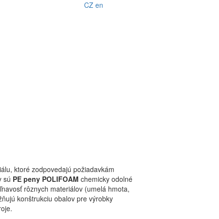
CZ
en
riálu, ktoré zodpovedajú požiadavkám
y sú
PE peny POLIFOAM
chemicky odolné
iľnavosť rôznych materiálov (umelá hmota,
ujú konštrukciu obalov pre výrobky
roje.