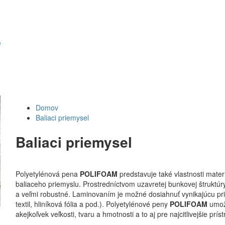
e
Domov
Baliaci priemysel
Baliaci priemysel
Polyetylénová pena
POLIFOAM
predstavuje také vlastnosti mate
baliaceho priemyslu. Prostredníctvom uzavretej bunkovej štruktúr
a veľmi robustné. Laminovaním je možné dosiahnuť vynikajúcu pr
textil, hliníková fólia a pod.). Polyetylénové peny
POLIFOAM
umožň
akejkoľvek veľkosti, tvaru a hmotnosti a to aj pre najcitlivejšie príst