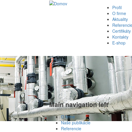
Profil
O firme
Aktuality
Referenci
Certifikáty
Kontakty
E-shop
Main navigation left
O firme
Naše publikácie
Referencie