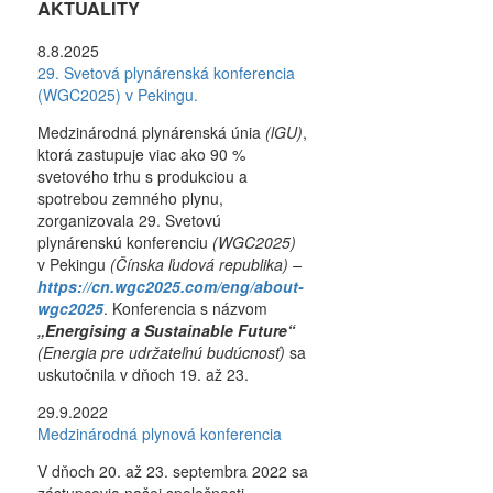
AKTUALITY
8.8.2025
29. Svetová plynárenská konferencia
(WGC2025) v Pekingu.
Medzinárodná plynárenská únia
(lGU)
,
ktorá zastupuje viac ako 90 %
svetového trhu s produkciou a
spotrebou zemného plynu,
zorganizovala 29. Svetovú
plynárenskú konferenciu
(WGC2025)
v Pekingu
(Čínska ľudová republika) –
https://cn.wgc2025.com/eng/about-
wgc2025
. Konferencia s názvom
„Energising a Sustainable Future“
(Energia pre udržateľnú budúcnosť)
sa
uskutočnila v dňoch 19. až 23.
29.9.2022
Medzinárodná plynová konferencia
V dňoch 20. až 23. septembra 2022 sa
zástupcovia našej spoločnosti