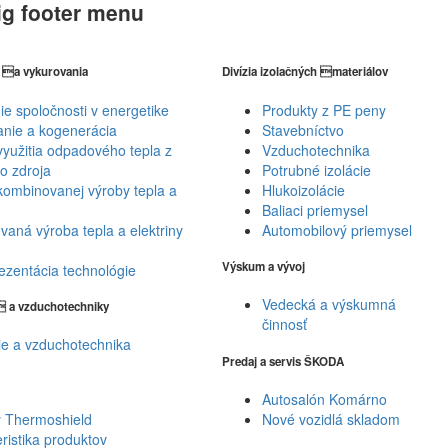
ig footer menu
y a vykurovania
Divízia izolačných materiálov
e spoločnosti v energetike
Produkty z PE peny
nie a kogenerácia
Stavebníctvo
yužitia odpadového tepla z
Vzduchotechnika
o zdroja
Potrubné izolácie
ombinovanej výroby tepla a
Hlukoizolácie
Baliaci priemysel
aná výroba tepla a elektriny
Automobilový priemysel
Výskum a vývoj
ezentácia technológie
Vedecká a výskumná
a a vzduchotechniky
činnosť
ie a vzduchotechnika
Predaj a servis ŠKODA
Autosalón Komárno
y Thermoshield
Nové vozidlá skladom
ristika produktov