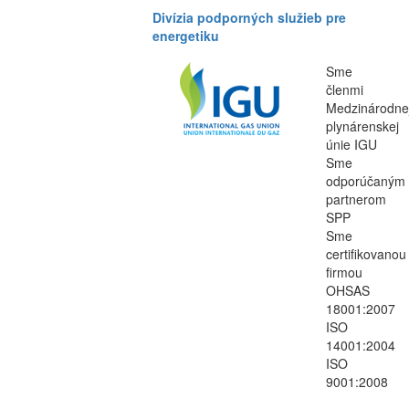
Divízia podporných služieb pre
energetiku
Sme
členmi
Medzinárodne
plynárenskej
únie IGU
Sme
odporúčaným
partnerom
SPP
Sme
certifikovanou
firmou
OHSAS
18001:2007
ISO
14001:2004
ISO
9001:2008