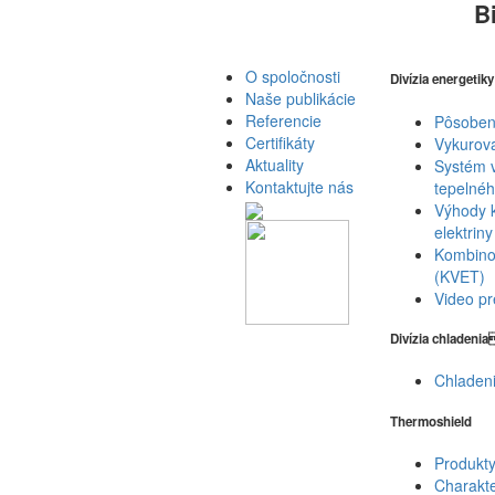
B
O spoločnosti
Divízia energetik
Naše publikácie
Referencie
Pôsobeni
Certifikáty
Vykurova
Aktuality
Systém v
Kontaktujte nás
tepelnéh
Výhody k
elektriny
Kombinov
(KVET)
Video pr
Divízia chladeni
Chladen
Thermoshield
Produkt
Charakte