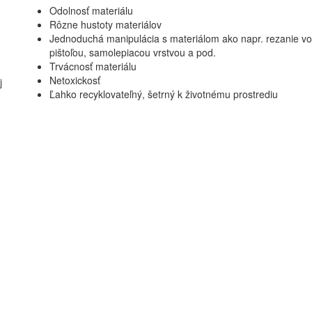
Odolnosť materiálu
Rôzne hustoty materiálov
Jednoduchá manipulácia s materiálom ako napr. rezanie v
pištoľou, samolepiacou vrstvou a pod.
Trvácnosť materiálu
Netoxickosť
j
Ľahko recyklovateľný, šetrný k životnému prostrediu