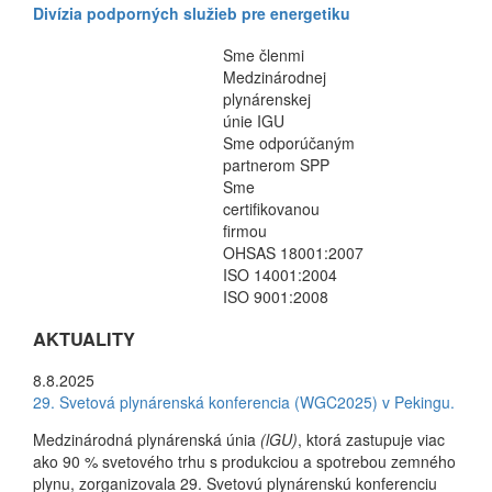
Divízia podporných služieb pre energetiku
Sme členmi
Medzinárodnej
plynárenskej
únie IGU
Sme odporúčaným
partnerom SPP
Sme
certifikovanou
firmou
OHSAS 18001:2007
ISO 14001:2004
ISO 9001:2008
AKTUALITY
8.8.2025
29. Svetová plynárenská konferencia (WGC2025) v Pekingu.
Medzinárodná plynárenská únia
(lGU)
, ktorá zastupuje viac
ako 90 % svetového trhu s produkciou a spotrebou zemného
plynu, zorganizovala 29. Svetovú plynárenskú konferenciu