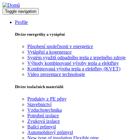
Toggle navigation
Profile
Divize energetiky a vytápění
Působení společnosti v energetice
Vytápění a kogenerace
Systém využití odpadního tepla z tepelného zdroje
Výhody kombinované výroby tepla a elektřiny
Kombinovaná výroba tepla a elektřiny (KVET)
Video prezentace technologie
Divize izolačních materiálů
Produkty z PE pěny
Stavebnictví
Vzduchotechnika
Potrubní izolace
Zvuková izolace
Balící průmysl
Automobilový průmysl
New type of insulation Flexible pipe