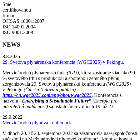
Sme
certifikovanou
firmou
OHSAS 18001:2007
ISO 14001:2004
ISO 9001:2008
NEWS
8.8.2025
29. Svetová plynárenská konferencia (WGC2025) v Pekingu.
Medzinárodná plynárenská únia
(lGU)
, ktorá zastupuje viac ako 90
% svetového trhu s produkciou a spotrebou zemného plynu,
zorganizovala 29. Svetovú plynárenskú konferenciu
(WGC2025)
v Pekingu
(Čínska ľudová republika) –
https://cn.wgc2025.com/eng/about-wgc2025
. Konferencia s
názvom
„Energising a Sustainable Future“
(Energia pre
udržateľnú budúcnosť)
sa uskutočnila v dňoch 19. až 23.
29.9.2022
Medzinárodná plynová konferencia
V dňoch 20. až 23. septembra 2022 sa zástupcovia našej spoločnosti
zúčastnili na Medzinárodnej plynovej konferencii, ktorá sa konala