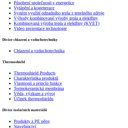
Působení společnosti v energetice
Vytápění a kogenerace
Systém využití odpadního tepla z tepelného zdroje
Výhody kombinované výroby tepla a elektřiny
Kombinovaná výroba tepla a elektřiny (KVET)
Video prezentace technologie
Divize chlazení a vzduchotechniky
Chlazení a vzduchotechnika
Thermoshield
Thermoshield Products
Charakteristika produktů
Vlastnosti a princíp funkce
Termokeramická membrána
Věda, výzkum a vývoj
Účinek thermoshieldu
Divize izolačních materiálů
Produkty z PE pěny
Stavebnictví