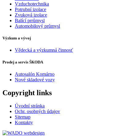
Vzduchotechnika
Potrubní izolace
Zvuková izolace
Balící prrůmysl
Automobilový průmysl
Výzkum a vývoj
Vědecká a výzkumná činnosť
Prodej a servis ŠKODA
Autosalón Komárno
Nové skladové vozy
Copyright links
Úvodní stránka
Ochr. osobných údajov
Sitemap
Kontakty