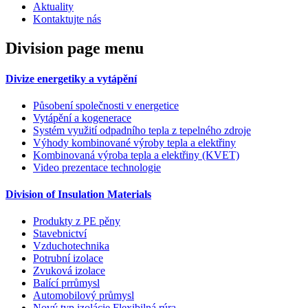
Aktuality
Kontaktujte nás
Division page menu
Divize energetiky a vytápění
Působení společnosti v energetice
Vytápění a kogenerace
Systém využití odpadního tepla z tepelného zdroje
Výhody kombinované výroby tepla a elektřiny
Kombinovaná výroba tepla a elektřiny (KVET)
Video prezentace technologie
Division of Insulation Materials
Produkty z PE pěny
Stavebnictví
Vzduchotechnika
Potrubní izolace
Zvuková izolace
Balící prrůmysl
Automobilový průmysl
Nový typ izolácie Flexibilná rúra