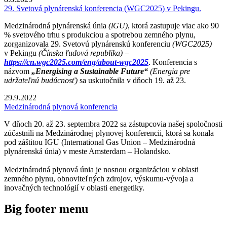
29. Svetová plynárenská konferencia (WGC2025) v Pekingu.
Medzinárodná plynárenská únia
(lGU)
, ktorá zastupuje viac ako 90
% svetového trhu s produkciou a spotrebou zemného plynu,
zorganizovala 29. Svetovú plynárenskú konferenciu
(WGC2025)
v Pekingu
(Čínska ľudová republika) –
https://cn.wgc2025.com/eng/about-wgc2025
. Konferencia s
názvom
„Energising a Sustainable Future“
(Energia pre
udržateľnú budúcnosť)
sa uskutočnila v dňoch 19. až 23.
29.9.2022
Medzinárodná plynová konferencia
V dňoch 20. až 23. septembra 2022 sa zástupcovia našej spoločnosti
zúčastnili na Medzinárodnej plynovej konferencii, ktorá sa konala
pod záštitou IGU (International Gas Union – Medzinárodná
plynárenská únia) v meste Amsterdam – Holandsko.
Medzinárodná plynová únia je nosnou organizáciou v oblasti
zemného plynu, obnoviteľných zdrojov, výskumu-vývoja a
inovačných technológií v oblasti energetiky.
Big footer menu