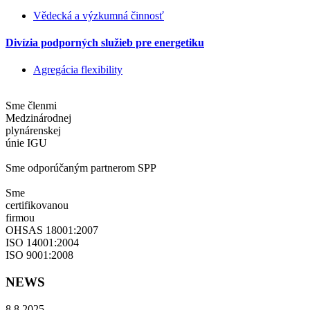
Vědecká a výzkumná činnosť
Divízia podporných služieb pre energetiku
Agregácia flexibility
Sme členmi
Medzinárodnej
plynárenskej
únie IGU
Sme odporúčaným partnerom SPP
Sme
certifikovanou
firmou
OHSAS 18001:2007
ISO 14001:2004
ISO 9001:2008
NEWS
8.8.2025