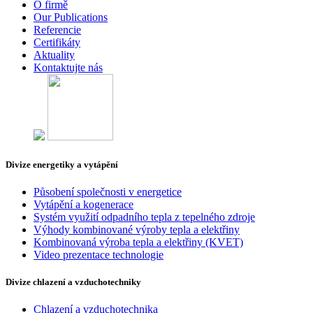
O firmě
Our Publications
Referencie
Certifikáty
Aktuality
Kontaktujte nás
Divize energetiky a vytápění
Působení společnosti v energetice
Vytápění a kogenerace
Systém využití odpadního tepla z tepelného zdroje
Výhody kombinované výroby tepla a elektřiny
Kombinovaná výroba tepla a elektřiny (KVET)
Video prezentace technologie
Divize chlazení a vzduchotechniky
Chlazení a vzduchotechnika