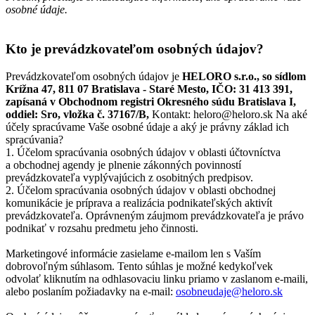
osobné údaje.
Kto je prevádzkovateľom osobných údajov?
Prevádzkovateľom osobných údajov je
HELORO s.r.o., so sídlom
Krížna 47, 811 07 Bratislava - Staré Mesto, IČO: 31 413 391,
zapísaná v Obchodnom registri Okresného súdu Bratislava I,
oddiel: Sro, vložka č. 37167/B,
Kontakt: heloro@heloro.sk Na aké
účely spracúvame Vaše osobné údaje a aký je právny základ ich
spracúvania?
1. Účelom spracúvania osobných údajov v oblasti účtovníctva
a obchodnej agendy je plnenie zákonných povinností
prevádzkovateľa vyplývajúcich z osobitných predpisov.
2. Účelom spracúvania osobných údajov v oblasti obchodnej
komunikácie je príprava a realizácia podnikateľských aktivít
prevádzkovateľa. Oprávneným záujmom prevádzkovateľa je právo
podnikať v rozsahu predmetu jeho činnosti.
Marketingové informácie zasielame e-mailom len s Vaším
dobrovoľným súhlasom. Tento súhlas je možné kedykoľvek
odvolať kliknutím na odhlasovaciu linku priamo v zaslanom e-maili,
alebo poslaním požiadavky na e-mail:
osobneudaje@heloro.sk