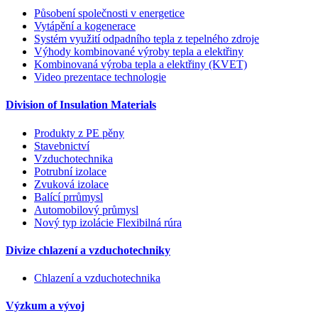
Působení společnosti v energetice
Vytápění a kogenerace
Systém využití odpadního tepla z tepelného zdroje
Výhody kombinované výroby tepla a elektřiny
Kombinovaná výroba tepla a elektřiny (KVET)
Video prezentace technologie
Division of Insulation Materials
Produkty z PE pěny
Stavebnictví
Vzduchotechnika
Potrubní izolace
Zvuková izolace
Balící prrůmysl
Automobilový průmysl
Nový typ izolácie Flexibilná rúra
Divize chlazení a vzduchotechniky
Chlazení a vzduchotechnika
Výzkum a vývoj