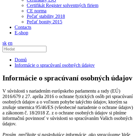
Certifikát Register solventných firiem
CE norma
Pečať stability 2018
Pečať bonity 2015
Contacts
E-shop
sk
en
Domů
Informácie o spracúvaní osobných údajov
Informácie o spracúvaní osobných údajov
V súvislosti s nariadením európskeho parlamentu a rady (EÚ)
2016/679 z 27. apríla 2016 o ochrane fyzických osôb pri spracúvaní
osobných údajov a o voľnom pohybe takýchto údajov, ktorým sa
zrušuje smernica 95/46/ES (všeobecné nariadenie o ochrane údajov)
a zákonom č. 18/2018 Z. z o ochrane osobných údajov si plníme
informačnú povinnosť v súvislosti so spracúvaním Vašich osobných
údajov.
Prosím, prečítajte si nasledujúce informácie, ako spracúvame Vaše