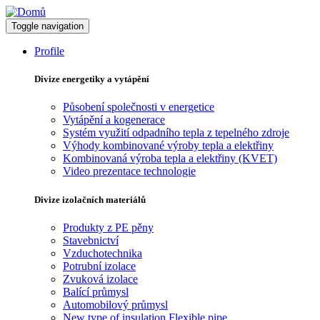
Toggle navigation
Profile
Divize energetiky a vytápění
Působení společnosti v energetice
Vytápění a kogenerace
Systém využití odpadního tepla z tepelného zdroje
Výhody kombinované výroby tepla a elektřiny
Kombinovaná výroba tepla a elektřiny (KVET)
Video prezentace technologie
Divize izolačních materiálů
Produkty z PE pěny
Stavebnictví
Vzduchotechnika
Potrubní izolace
Zvuková izolace
Balící průmysl
Automobilový průmysl
New type of insulation Flexible pipe