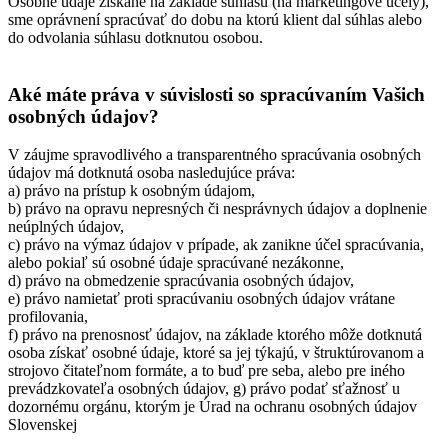
Osobné údaje získané na základe súhlasu (na marketingové účely),
sme oprávnení spracúvať do dobu na ktorú klient dal súhlas alebo
do odvolania súhlasu dotknutou osobou.
Aké máte práva v súvislosti so spracúvaním Vašich
osobných údajov?
V záujme spravodlivého a transparentného spracúvania osobných
údajov má dotknutá osoba nasledujúce práva:
a) právo na prístup k osobným údajom,
b) právo na opravu nepresných či nesprávnych údajov a doplnenie
neúplných údajov,
c) právo na výmaz údajov v prípade, ak zanikne účel spracúvania,
alebo pokiaľ sú osobné údaje spracúvané nezákonne,
d) právo na obmedzenie spracúvania osobných údajov,
e) právo namietať proti spracúvaniu osobných údajov vrátane
profilovania,
f) právo na prenosnosť údajov, na základe ktorého môže dotknutá
osoba získať osobné údaje, ktoré sa jej týkajú, v štruktúrovanom a
strojovo čitateľnom formáte, a to buď pre seba, alebo pre iného
prevádzkovateľa osobných údajov, g) právo podať sťažnosť u
dozornému orgánu, ktorým je Úrad na ochranu osobných údajov
Slovenskej