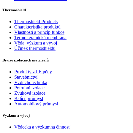
Thermoshield
Thermoshield Products
Charakteristika produktů
Vlastnosti a princíp funkce
Termokeramická membrána
Věda, výzkum a vývoj
Účinek thermoshieldu
Divize izolačních materiálů
Produkty z PE pěny
Stavebnictví
Vzduchotechnika
Potrubní izolace
Zvuková izolace
Balící prrůmysl
Automobilový průmysl
Výzkum a vývoj
Vědecká a výzkumná činnosť