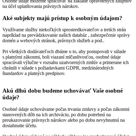
Osobné údaje môžeme spracúvať na základe oprávnených záujmov
na účel uplatňovania právnych nárokov.
Aké subjekty majú prístup k osobným údajom?
Využívame služby niekoľkých sprostredkovateľov a tretích strán
napríklad na prevádzkovanie našich databáz , zabezpečenie správy
domén a webových stránok, právnych služieb a pod..
Pri všetkých dodávateľoch dbáme o to, aby postupovali v súlade
s platnými zákonmi, boli viazaní mlčanlivosťou, osobné údaje
spracúvali výlučne v rozsahu uzatvorených zmlúv a primerane ich
chránili v súlade s požiadavkami GDPR, medzinárodných
štandardov a platných predpisov.
Akú dlhú dobu budeme uchovávať Vaše osobné
údaje?
Osobné údaje uchovávame počas trvania zmluvy a počas zákonmi
stanovených dôb na ich archiváciu, po dobu potrebnú na
preukazovanie právnych nárokov alebo po dobu nevyhnutnú na
dosiahnutie účelu.