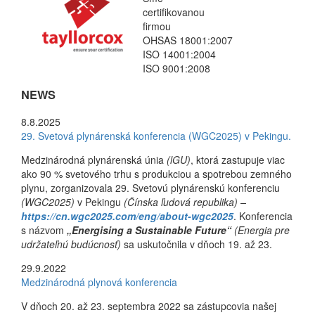
certifikovanou
firmou
OHSAS 18001:2007
ISO 14001:2004
ISO 9001:2008
NEWS
8.8.2025
29. Svetová plynárenská konferencia (WGC2025) v Pekingu.
Medzinárodná plynárenská únia
(lGU)
, ktorá zastupuje viac
ako 90 % svetového trhu s produkciou a spotrebou zemného
plynu, zorganizovala 29. Svetovú plynárenskú konferenciu
(WGC2025)
v Pekingu
(Čínska ľudová republika) –
https://cn.wgc2025.com/eng/about-wgc2025
. Konferencia
s názvom
„Energising a Sustainable Future“
(Energia pre
udržateľnú budúcnosť)
sa uskutočnila v dňoch 19. až 23.
29.9.2022
Medzinárodná plynová konferencia
V dňoch 20. až 23. septembra 2022 sa zástupcovia našej