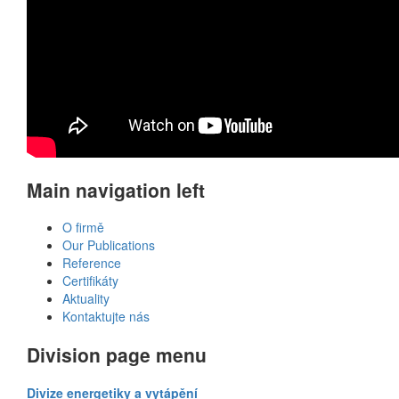
Main navigation left
O firmě
Our Publications
Reference
Certifikáty
Aktuality
Kontaktujte nás
Division page menu
Divize energetiky a vytápění