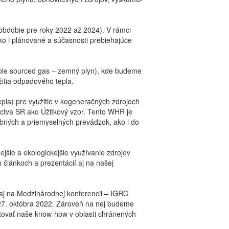
 obdobie pre roky 2022 až 2024). V rámci
o i plánované a súčasnosti prebiehajúce
sible sourced gas – zemný plyn), kde budeme
žitia odpadového tepla.
a) pre využitie v kogeneračných zdrojoch
íctva SR ako Úžitkový vzor. Tento WHR je
obných a priemyselných prevádzok, ako i do
ejšie a ekologickejšie využívanie zdrojov
článkoch a prezentácií aj na našej
aj na Medzinárodnej konferencii – IGRC
 27. októbra 2022. Zároveň na nej budeme
ntovať naše know-how v oblasti chránených