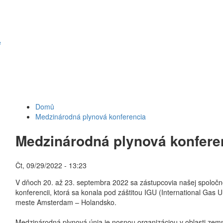
e
Domů
Medzinárodná plynová konferencia
Medzinárodná plynová konfere
Čt, 09/29/2022 - 13:23
V dňoch 20. až 23. septembra 2022 sa zástupcovia našej spoločno
konferencii, ktorá sa konala pod záštitou IGU (International Gas
meste Amsterdam – Holandsko.
Medzinárodná plynová únia je nosnou organizáciou v oblasti zem