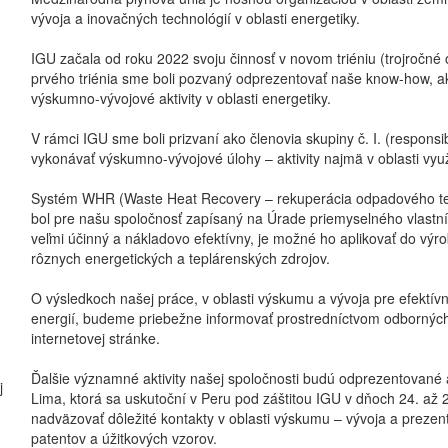
vývoja a inovačných technológií v oblasti energetiky.
IGU začala od roku 2022 svoju činnosť v novom triéniu (trojročné
prvého triénia sme boli pozvaný odprezentovať naše know-how, ak
výskumno-vývojové aktivity v oblasti energetiky.
V rámci IGU sme boli prizvaní ako členovia skupiny č. I. (respon
vykonávať výskumno-vývojové úlohy – aktivity najmä v oblasti vyu
Systém WHR (Waste Heat Recovery – rekuperácia odpadového tepl
bol pre našu spoločnosť zapísaný na Úrade priemyselného vlastn
veľmi účinný a nákladovo efektívny, je možné ho aplikovať do výr
rôznych energetických a teplárenských zdrojov.
O výsledkoch našej práce, v oblasti výskumu a vývoja pre efektívn
energií, budeme priebežne informovať prostredníctvom odborných 
internetovej stránke.
Ďalšie významné aktivity našej spoločnosti budú odprezentované 
j
Lima, ktorá sa uskutoční v Peru pod záštitou IGU v dňoch 24. až
nadväzovať dôležité kontakty v oblasti výskumu – vývoja a preze
patentov a úžitkových vzorov.