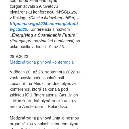
spotrebou zemného plynu,
zorganizovala 29. Svetovú
plynárenskú konferenciu
(WGC2025)
v Pekingu
(Čínska ľudová republika) –
https://cn.wgc2025.com/eng/about-
wgc2025
. Konferencia s názvom
„Energising a Sustainable Future“
(Energia pre udržateľnú budúcnosť)
sa
uskutočnila v dňoch 19. až 23.
29.9.2022
Medzinárodná plynová konferencia
V dňoch 20. až 23. septembra 2022 sa
zástupcovia našej spoločnosti
zúčastnili na Medzinárodnej plynovej
konferencii, ktorá sa konala pod
záštitou IGU (International Gas Union
– Medzinárodná plynárenská únia) v
meste Amsterdam – Holandsko.
Medzinárodná plynová únia je nosnou
organizáciou v oblasti zemného plynu,