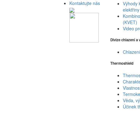
Kontaktujte nás
Výhody 
elektřiny
Kombinov
(KVET)
Video pr
Divize chlazení a
Chlazení
Thermoshield
Thermos
Charakte
Vlastnos
Termoke
Věda, vý
Účinek t