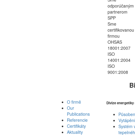
odporúčaným
partnerom
SPP
Sme
certifikovanou
firmou
OHSAS
18001:2007
ISO
14001:2004
ISO
9001:2008
B
O firmě
Divize energetiky
Our
Publications
Působení
Referencie
Vytápěn
Certifikáty
Systém v
Aktuality
tepelnéh