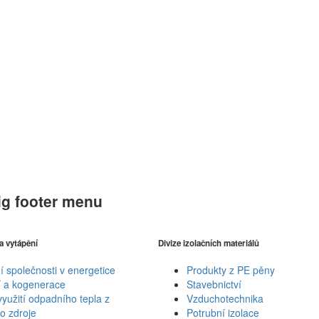
ig footer menu
 a vytápění
Divize izolačních materiálů
 společnosti v energetice
Produkty z PE pěny
í a kogenerace
Stavebnictví
yužití odpadního tepla z
Vzduchotechnika
o zdroje
Potrubní izolace