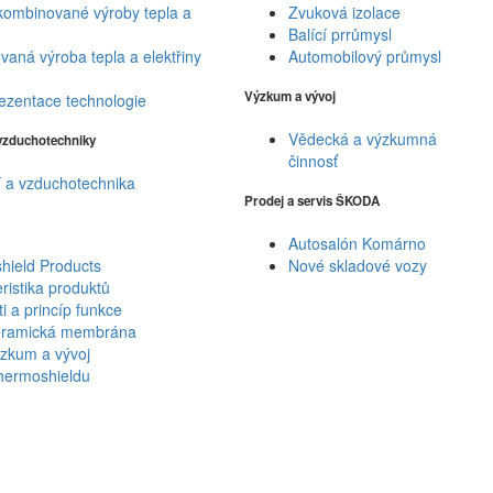
kombinované výroby tepla a
Zvuková izolace
Balící prrůmysl
aná výroba tepla a elektřiny
Automobilový průmysl
Výzkum a vývoj
ezentace technologie
Vědecká a výzkumná
 vzduchotechniky
činnosť
 a vzduchotechnika
Prodej a servis ŠKODA
Autosalón Komárno
hield Products
Nové skladové vozy
ristika produktů
ti a princíp funkce
ramická membrána
zkum a vývoj
hermoshieldu