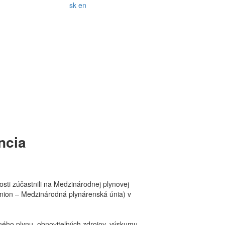
sk
en
ncia
sti zúčastnili na Medzinárodnej plynovej
 Union – Medzinárodná plynárenská únia) v
ného plynu, obnoviteľných zdrojov, výskumu-