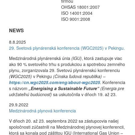
firmou
OHSAS 18001:2007
ISO 14001:2004
ISO 9001:2008
NEWS
8.8.2025
29. Svetová plynárenská konferencia (WGC2025) v Pekingu.
Medzinárodná plynárenská únia
(lGU)
, ktorá zastupuje viac
ako 90 % svetového trhu s produkciou a spotrebou zemného
plynu, zorganizovala 29. Svetovú plynárenskú konferenciu
(WGC2025)
v Pekingu
(Čínska ľudová republika) –
https://cn.wgc2025.com/eng/about-wgc2025
. Konferencia
s názvom
„Energising a Sustainable Future“
(Energia pre
udržateľnú budúcnosť)
sa uskutočnila v dňoch 19. až 23.
29.9.2022
Medzinárodná plynová konferencia
V dňoch 20. až 23. septembra 2022 sa zástupcovia našej
spoločnosti zúčastnili na Medzinárodnej plynovej konferencii,
ktorá sa konala pod záštitou IGU (International Gas Union –